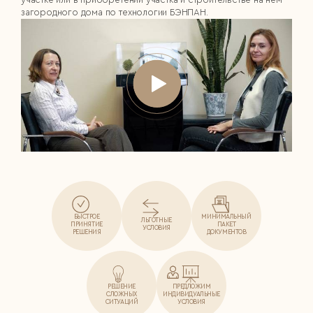
загородного дома по технологии БЭНПАН.
БЫСТРОЕ
МИНИМАЛЬНЫЙ
ЛЬГОТНЫЕ
ПРИНЯТИЕ
ПАКЕТ
УСЛОВИЯ
РЕШЕНИЯ
ДОКУМЕНТОВ
РЕШЕНИЕ
ПРЕДЛОЖИМ
СЛОЖНЫХ
ИНДИВИДУАЛЬНЫЕ
СИТУАЦИЙ
УСЛОВИЯ