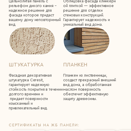
Цельнолитая панель с
Облицовка фасада клинкерн
рельефом дикого камня –
ой плиткой ― эффективное
надежное решение для
решение для отделки
фасада которое придаст
стеновых конструкций.
вашему дому неповторимый
Гарантирует надежность и
вид.
уникальный вид дома.
ШТУКАТУРКА
ПЛАНКЕН
Фасадная декоративная
Планкен из лиственницы,
штукатурка Сeresit,
создаст прекрасный внешний
гарантирует надежную
вид дома, а обработанная
стойкость покрытия в течении
маслом поверхность
долгого времени и
обеспечит эффективную
придает поверхности
защиту древесины.
изысканный и
привлекательный вид.
СЕРТИФИКАТЫ НА ЖБ ПАНЕЛИ: