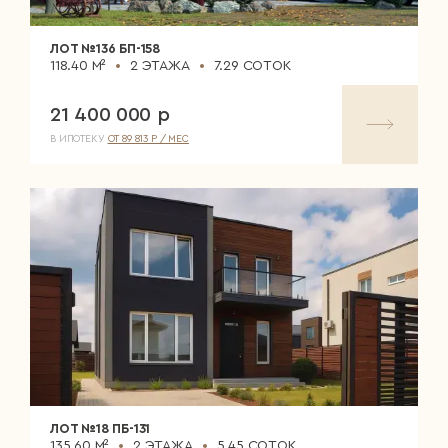
ЛОТ №136 БП-158
118.40 М²
2 ЭТАЖА
7.29 СОТОК
21 400 000 р
В ИПОТЕКУ
ОТ 89 813 Р / МЕС
ЛОТ №18 ПБ-131
135.60 М²
2 ЭТАЖА
5.45 СОТОК