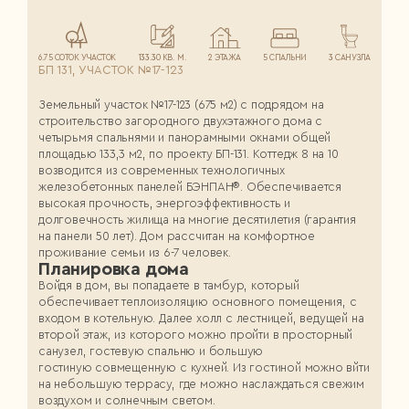
6.75 СОТОК УЧАСТОК
133.30 КВ. М.
2 ЭТАЖА
5 СПАЛЬНИ
3 САНУЗЛА
БП 131, УЧАСТОК №17-123
Земельный участок №17-123 (675 м2) с подрядом на
строительство загородного двухэтажного дома с
четырьмя спальнями и панорамными окнами общей
площадью 133,3 м2, по проекту БП-131. Коттедж 8 на 10
возводится из современных технологичных
железобетонных панелей БЭНПАН®. Обеспечивается
высокая прочность, энергоэффективность и
долговечность жилища на многие десятилетия (гарантия
на панели 50 лет). Дом рассчитан на комфортное
проживание семьи из 6-7 человек.
Планировка дома
Войдя в дом, вы попадаете в тамбур, который
обеспечивает теплоизоляцию основного помещения, с
входом в котельную. Далее холл с лестницей, ведущей на
второй этаж, из которого можно пройти в просторный
санузел, гостевую спальню и большую
гостиную совмещенную с кухней. Из гостиной можно вйти
на небольшую террасу, где можно наслаждаться свежим
воздухом и солнечным светом.