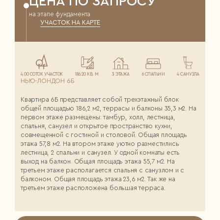
ЦЕНА ПО ЗАПРОСУ
на этапе фундамента
УЧАСТОК НА КАРТЕ
4.00 СОТОК УЧАСТОК
186.20 КВ. М.
3 ЭТАЖА
6 СПАЛЬНИ
4 САНУЗЛА
НЬЮ-ЛОНДОН 6Б
Квартира 6Б представляет собой трехэтажный блок
общей площадью 186,2 м2, террасы и балконы 35,3 м2. На
первом этаже размещены: тамбур, холл, лестница,
спальня, санузел и открытое пространство кухни,
совмещенной с гостиной и столовой. Общая площадь
этажа 57,8 м2. На втором этаже уютно разместились
лестница, 2 спальни и санузел. У одной комнаты есть
выход на балкон. Общая площадь этажа 55,7 м2. На
третьем этаже располагается спальня с санузлом и с
балконом. Общая площадь этажа 23,6 м2. Так же на
третьем этаже расположена большая терраса.