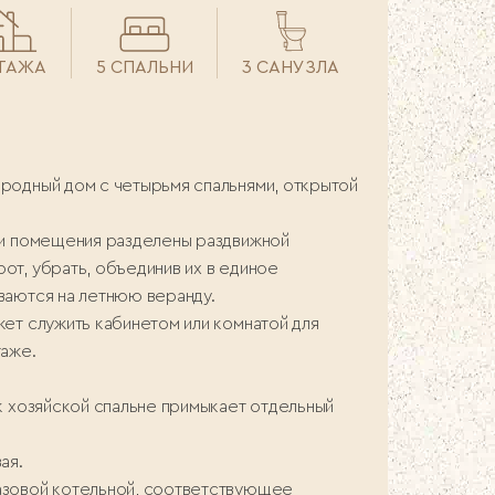
ЭТАЖА
5 СПАЛЬНИ
3 САНУЗЛА
родный дом с четырьмя спальнями, открытой
Эти помещения разделены раздвижной
от, убрать, объединив их в единое
ваются на летнюю веранду.
жет служить кабинетом или комнатой для
таже.
к хозяйской спальне примыкает отдельный
ая.
азовой котельной, соответствующее