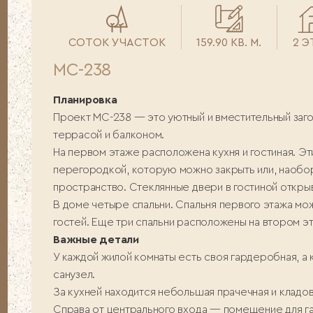
СОТОК УЧАСТОК
159.90 КВ. М.
2 
МС-238
Планировка
Проект МС-238 — это уютный и вместительный заго
террасой и балконом.
На первом этаже расположена кухня и гостиная. 
перегородкой, которую можно закрыть или, наобор
пространство. Стеклянные двери в гостиной откры
В доме четыре спальни. Спальня первого этажа мо
гостей. Еще три спальни расположены на втором э
Важные детали
У каждой жилой комнаты есть своя гардеробная, а 
санузел.
За кухней находится небольшая прачечная и кладов
Справа от центрального входа — помещение для г