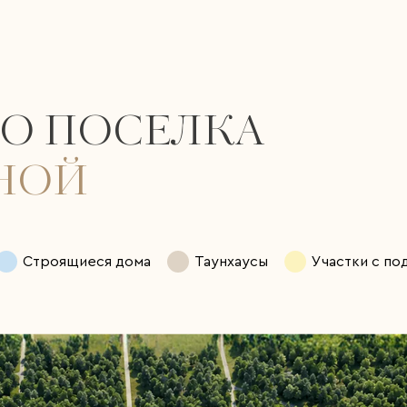
О ПОСЕЛКА
ЧНОЙ
Строящиеся дома
Таунхаусы
Участки с п