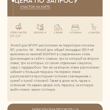
ЦЕНА ПО ЗАПРОСУ
УЧАСТОК НА КАРТЕ
СОТОК УЧАСТОК
229.90 КВ. М.
2 ЭТАЖА
4 СПАЛЬНИ
4 САНУЗЛА
БП-219
Жилой дом БП-219 расположен на территории поселка
БП, участок № . Жилой дом общей площадью 229,9 м2
выполнен из панелей БЭНПАН в современном стиле.
Дом вмещает в себя 4 спальни, три из который на втором
этаже, три из которых со своим отдельным санузлом,
одна с гардеробом. Там же на втором этаже расположен
кабинет и большая терраса. На первом этаже
располагается просторная гостиная совмещенная с
кухней и зоной столовой. Также в доме есть гараж и
котельная. На заднем дворе есть терраса, на которую
выйти можно через гостиную.
ЗАПИСАТЬСЯ НА ПРОСМОТР