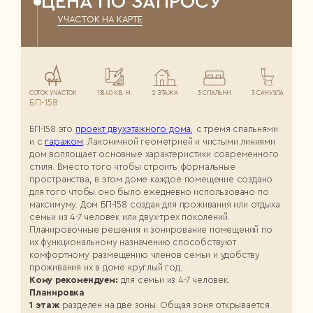
ЦЕНА ПО ЗАПРОСУ
УЧАСТОК НА КАРТЕ
СОТОК УЧАСТОК
118.40 КВ. М.
2 ЭТАЖА
3 СПАЛЬНИ
3 САНУЗЛА
БП-158
БП-158 это
проект двухэтажного дома
, с тремя спальнями
и с
гаражом
. Лаконичной геометрией и чистыми линиями
дом воплощает основные характеристики современного
стиля. Вместо того чтобы строить формальные
пространства, в этом доме каждое помещение создано
для того чтобы оно было ежедневно использовано по
максимуму. Дом БП-158 создан для проживания или отдыха
семьи из 4-7 человек или двух-трех поколений.
Планировочные решения и зонирование помещений по
их функциональному назначению способствуют
комфортному размещению членов семьи и удобству
проживания их в доме круглый год.
Кому рекомендуем:
для семьи из 4-7 человек.
Планировка
1 этаж
разделен на две зоны. Общая зоня открывается