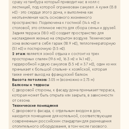
сразу из тамбура который приводит нас в холл с
лестницей, под которой огранизован санузел. А кухня (13.8
м2) - это сердце этого дома, и выполнена как
неотъемлемая часть основного жизненного
пространство. Подключена к гостиной (14.4 м2) и
столовой, это отличное место для сбора семьи и друзей.
Задняя терраса (18.0 м2) создает пространство для
наслаждения жизнью на открытом воздухе. Техническая
зона включает в себя гараж (18.9 м2), теплогенераторную
(5.1 м2) и постирочную (3.5 м2).
2 этаж
является зоной отдыха и состоит из трех
просторных спален (19.6 м2, 16.3 м2 и 14.1 м2) ,
гардеробной и двую санузлов (5.5 м2 и 3.7 м2), один из них
примыкает к большой спальне- к хозяйской, которая
также имеет выход на французский балкон.
Высота потолков:
3.05 м (возможно и 2.73 м)
Балконы и террасы
С дворовой стороны, к фасаду дома примыкает терраса,
которая может быть открыта или закрыта, в зависимости
от сезона.
Технические помещения
С дворового фасада, с отдельным входом в дом,
находится помещение для котельной, соответствующее
современным российским стандартам для размещения
отопительного оборудования, в том числе газового.