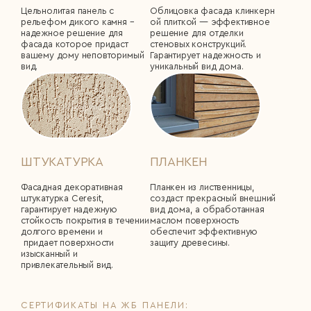
Цельнолитая панель с
Облицовка фасада клинкерн
рельефом дикого камня –
ой плиткой ― эффективное
надежное решение для
решение для отделки
фасада которое придаст
стеновых конструкций.
вашему дому неповторимый
Гарантирует надежность и
вид.
уникальный вид дома.
ШТУКАТУРКА
ПЛАНКЕН
Фасадная декоративная
Планкен из лиственницы,
штукатурка Сeresit,
создаст прекрасный внешний
гарантирует надежную
вид дома, а обработанная
стойкость покрытия в течении
маслом поверхность
долгого времени и
обеспечит эффективную
придает поверхности
защиту древесины.
изысканный и
привлекательный вид.
СЕРТИФИКАТЫ НА ЖБ ПАНЕЛИ: