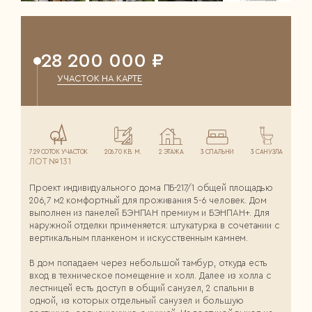
28 200 000 ₽
УЧАСТОК НА КАРТЕ
7.29 СОТОК УЧАСТОК
206.70 КВ. М.
2 ЭТАЖА
3 СПАЛЬНИ
3 САНУЗЛА
ЛОТ №131
Проект индивидуального дома ПБ-217/1 общей площадью
206,7 м2 комфортный для проживания 5-6 человек. Дом
выполнен из панелей БЭНПАН премиум и БЭНПАН+. Для
наружной отделки применяется: штукатурка в сочетании с
вертикальным планкеном и искусственным камнем.
В дом попадаем через небольшой тамбур, откуда есть
вход в техническое помещение и холл. Далее из холла с
лестницей есть доступ в общий санузел, 2 спальни в
одной, из которых отдельный санузел и большую